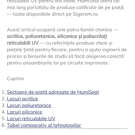
reticulabil UV pentru linii inline, HumiSeal oferă cel
mai larg portofoliu de produse calificate de pe piață
— toate disponibile direct pe Sigerom.ro.
Acest articol acoperă cele patru familii chimice —
acrilice, poliuretanice, siliconice și poliacrilați
reticulabili UV
— cu referințele produse cheie și
piețele țintă pentru fiecare, pentru a ajuta inginerii de
proces și birourile de studii să facă alegerea corectă
pentru ansamblurile lor pe circuite imprimate.
Cuprins
Sectoare de piață adresate de HumiSeal
Lacuri acrilice
Lacuri poliuretanice
Lacuri siliconice
Lacuri reticulabile UV
Tabel comparativ al tehnologiilor