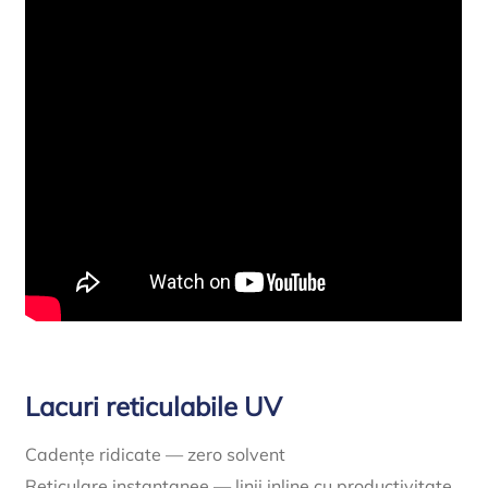
Lacuri reticulabile UV
Cadențe ridicate — zero solvent
Reticulare instantanee — linii inline cu productivitate