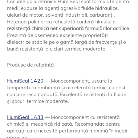
Lacurile poliuretanice HumiSeal sunt formulate pentru
medii expuse la agenți agresivi: fluide hidraulice,
uleiuri de motor, solvenți industriali, carburanți.
Rețeaua polimerica reticulată conferă filmului o
rezistență chimică net superioară formulărilor acrilice
.
Prezintă de asemenea excelente proprietăți
dielectrice stabile pe o gamă largă de frecvențe și o
bună rezistență la cicluri termice moderate.
Produse de referință
HumiSeal 1A20
— Monocomponent, uscare la
temperatura ambiantă și accelerată termic, cu post-
coacere recomandată. Excelentă rezistență la fluide
și șocuri termice moderate.
HumiSeal 1A33
— Monocomponent cu rezistență
chimică și mecanică ridicată. Recomandat pentru
aplicații care necesită performanță maximă în medii
agresive.