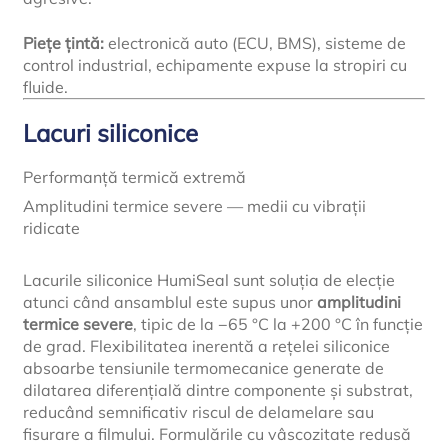
Piețe țintă:
electronică auto (ECU, BMS), sisteme de
control industrial, echipamente expuse la stropiri cu
fluide.
Lacuri siliconice
Performanță termică extremă
Amplitudini termice severe — medii cu vibrații
ridicate
Lacurile siliconice HumiSeal sunt soluția de elecție
atunci când ansamblul este supus unor
amplitudini
termice severe
, tipic de la −65 °C la +200 °C în funcție
de grad. Flexibilitatea inerentă a rețelei siliconice
absoarbe tensiunile termomecanice generate de
dilatarea diferențială dintre componente și substrat,
reducând semnificativ riscul de delamelare sau
fisurare a filmului. Formulările cu vâscozitate redusă