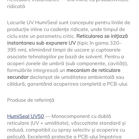
ridicată
Lacurile UV HumiSeal sunt concepute pentru liniile de
producție inline cu cadențe ridicate, unde timpul de
ciclu este un parametru critic.
Reticularea se inițiază
instantaneu sub expunere UV
(tipic în gama 320–
395 nm), eliminând timpii de uscare și cuptoarele
asociate tehnologiilor pe bază de solvent. Pentru a
acoperi zonele de umbră (sub componente, cavități),
formulările integrează un
mecanism de reticulare
secundar
declanșat de umiditatea ambientală sau
căldură, garantând acoperirea completă a PCB-ului.
Produse de referință
HumiSeal UV50
— Monocomponent cu dublă
reticulare (UV + umiditate), vâscozitate standard și
redusă, compatibil cu spray selectiv și acoperire cu
peliculă. Excelentă protecție a PCB-ului împotriva