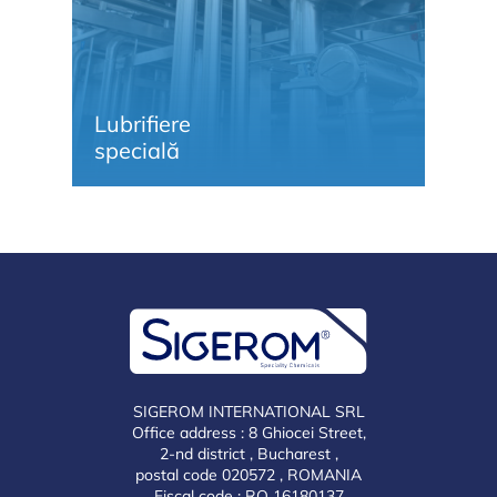
Lubrifiere
Li
specială
și
SIGEROM INTERNATIONAL SRL
Office address : 8 Ghiocei Street,
2-nd district , Bucharest ,
postal code 020572 , ROMANIA
Fiscal code : RO 16180137