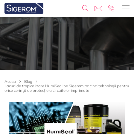
Acasa
Blog
Lacuri de tropicalizare HumiSeal pe Sigerom.ro: cinci tehnologii pentru
orice cerință de protecție a circuitelor imprimate