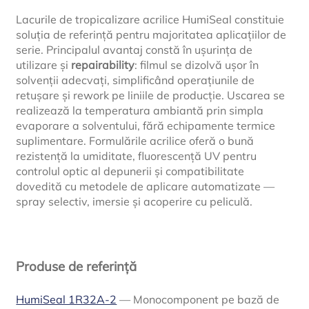
Lacurile de tropicalizare acrilice HumiSeal constituie
soluția de referință pentru majoritatea aplicațiilor de
serie. Principalul avantaj constă în ușurința de
utilizare și
repairability
: filmul se dizolvă ușor în
solvenții adecvați, simplificând operațiunile de
retușare și rework pe liniile de producție. Uscarea se
realizează la temperatura ambiantă prin simpla
evaporare a solventului, fără echipamente termice
suplimentare. Formulările acrilice oferă o bună
rezistență la umiditate, fluorescență UV pentru
controlul optic al depunerii și compatibilitate
dovedită cu metodele de aplicare automatizate —
spray selectiv, imersie și acoperire cu peliculă.
Produse de referință
HumiSeal 1R32A-2
— Monocomponent pe bază de