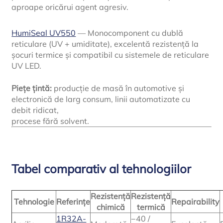
aproape oricărui agent agresiv.
HumiSeal UV550
— Monocomponent cu dublă
reticulare (UV + umiditate), excelentă rezistență la
șocuri termice și compatibil cu sistemele de reticulare
UV LED.
Piețe țintă:
producție de masă în automotive și
electronică de larg consum, linii automatizate cu
debit ridicat,
procese fără solvent.
Tabel comparativ al tehnologiilor
Rezistență
Rezistență
Tehnologie
Referințe
Repairability
chimică
termică
1R32A-
−40 /