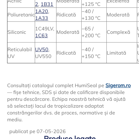
Acrilic
Moderată
Excelentă
2
,
1B31
+125 °C
1A20
,
−40 /
Poliuretanic
Ridicată
Moderată
1A33
+130 °C
1C49LV,
−65 /
Siliconic
Moderată
Complexă
1C63
+200 °C
Reticulabil
UV50
,
−40 /
Ridicată
Limitată
UV
UV550
+150 °C
Consultați catalogul complet HumiSeal pe
Sigerom.ro
— fișe tehnice, SDS și date de calificare disponibile
pentru descărcare. Echipa noastră tehnică vă ajută
să selectați lacul de tropicalizare adaptat
constrângerilor dvs. de proces, normative și de
mediu.
publicat pe 07-05-2026
Produse legate