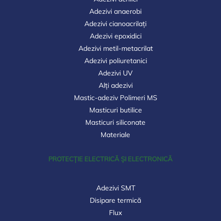
Adezivi anaerobi
Adezivi cianoacrilați
Adezivi epoxidici
Adezivi metil-metacrilat
Adezivi poliuretanici
Adezivi UV
Alți adezivi
Mastic-adeziv Polimeri MS
Masticuri butilice
Masticuri siliconate
Materiale
PROTECȚIE ELECTRICĂ ȘI ELECTRONICĂ
Adezivi SMT
Disipare termică
Flux