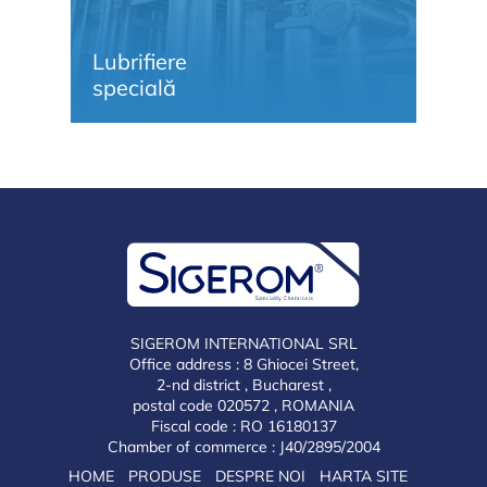
Lubrifiere
Li
specială
și
SIGEROM INTERNATIONAL SRL
Office address : 8 Ghiocei Street,
2-nd district , Bucharest ,
postal code 020572 , ROMANIA
Fiscal code : RO 16180137
Chamber of commerce : J40/2895/2004
HOME
PRODUSE
DESPRE NOI
HARTA SITE