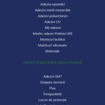
Adezivi epoxidici
Adezivi metil-metacrilat
Adezivi poliuretanici
Adezivi UV
Alți adezivi
Mastic-adeziv Polimeri MS
Masticuri butilice
Masticuri siliconate
Materiale
PROTECȚIE ELECTRICĂ ȘI ELECTRONICĂ
Adezivi SMT
Disipare termică
Flux
Încapsulanți
Lacuri de protecție