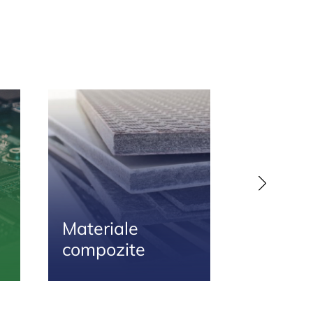
Materiale
Matrițe
compozite
și mula