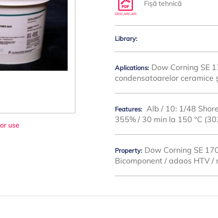
Fișă tehnică
DESCARCARI
Library:
Dow Corning SE 170
Aplications:
condensatoarelor ceramice ș
Alb / 10: 1/48 Shore
Features:
355% / 30 min la 150 °C (302
or use
Dow Corning SE 1700 
Property:
Bicomponent / adaos HTV / n