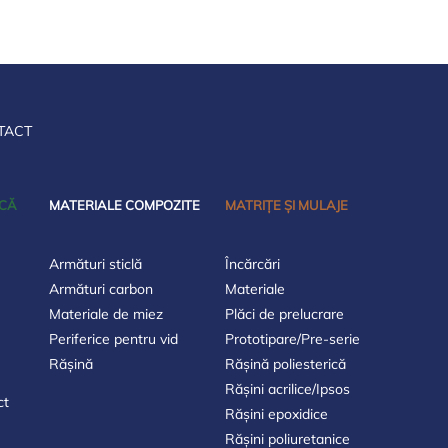
TACT
ICĂ
MATERIALE COMPOZITE
MATRIȚE ȘI MULAJE
Armături sticlă
Încărcări
Armături carbon
Materiale
Materiale de miez
Plăci de prelucrare
Periferice pentru vid
Prototipare/Pre-serie
Rășină
Rășină poliesterică
Rășini acrilice/Ipsos
ct
Rășini epoxidice
Rășini poliuretanice