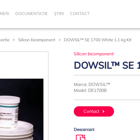
NERI
DOCUMENTAȚIE
ȘTIRI
CONTACT
tectie
Silicon bicomponent
DOWSIL™ SE 1700 White 1.1 kg Kit
Silicon bicomponent
DOWSIL™ SE 17
Marca:
DOWSIL™
Model:
DE1700B
Contact
Descarcari: