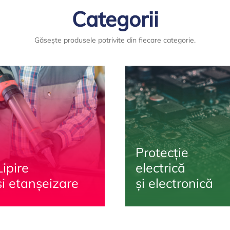
Categorii
Găsește produsele potrivite din fiecare categorie.
Protecție
Lipire
electrică
și etanșeizare
și electronică