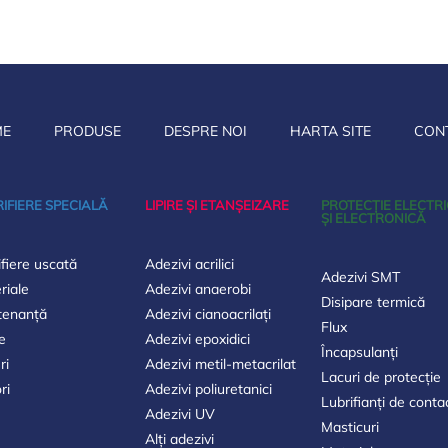
ME
PRODUSE
DESPRE NOI
HARTA SITE
CON
IFIERE SPECIALĂ
LIPIRE ȘI ETANȘEIZARE
PROTECȚIE ELECTR
ȘI ELECTRONICĂ
ifiere uscată
Adezivi acrilici
Adezivi SMT
riale
Adezivi anaerobi
Disipare termică
tenanță
Adezivi cianoacrilați
Flux
e
Adezivi epoxidici
Încapsulanți
ri
Adezivi metil-metacrilat
Lacuri de protecție
ri
Adezivi poliuretanici
Lubrifianți de conta
Adezivi UV
Masticuri
Alți adezivi