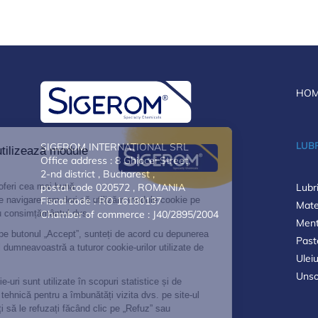
HO
LUBR
SIGEROM INTERNATIONAL SRL
Office address : 8 Ghiocei Street,
2-nd district , Bucharest ,
postal code 020572 , ROMANIA
Lubr
Fiscal code : RO 16180137
Mate
Chamber of commerce : J40/2895/2004
Men
Past
Uleiu
Unso