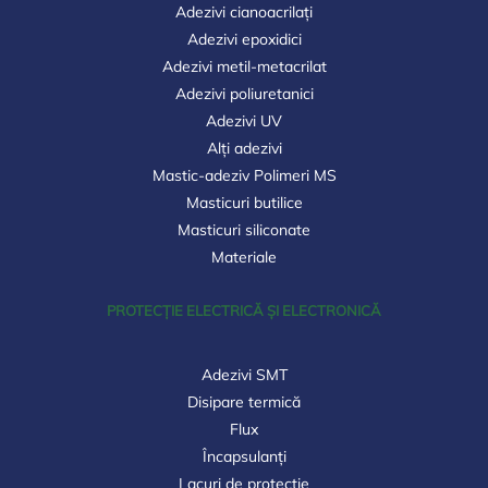
Adezivi cianoacrilați
Adezivi epoxidici
Adezivi metil-metacrilat
Adezivi poliuretanici
Adezivi UV
Alți adezivi
Mastic-adeziv Polimeri MS
Masticuri butilice
Masticuri siliconate
Materiale
PROTECȚIE ELECTRICĂ ȘI ELECTRONICĂ
Adezivi SMT
Disipare termică
Flux
Încapsulanți
Lacuri de protecție