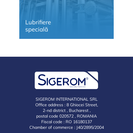
Lubrifiere
Li
specială
și
SIGEROM INTERNATIONAL SRL
Office address : 8 Ghiocei Street,
2-nd district , Bucharest ,
postal code 020572 , ROMANIA
Fiscal code : RO 16180137
Chamber of commerce : J40/2895/2004