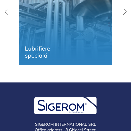
Lubrifiere
Li
specială
și
SIGEROM INTERNATIONAL SRL
Office address : 8 Ghiocei Street,