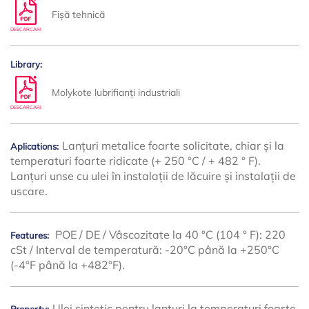
Fișă tehnică
DESCARCARI
Library:
Molykote lubrifianți industriali
DESCARCARI
Lanțuri metalice foarte solicitate, chiar și la
Aplications:
temperaturi foarte ridicate (+ 250 °C / + 482 ° F).
Lanțuri unse cu ulei în instalații de lăcuire și instalații de
uscare.
POE / DE / Vâscozitate la 40 °C (104 ° F): 220
Features:
cSt / Interval de temperatură: -20°C până la +250°C
(-4°F până la +482°F).
Ulei sintetic pentru lanțuri la temperaturi foarte
Property: