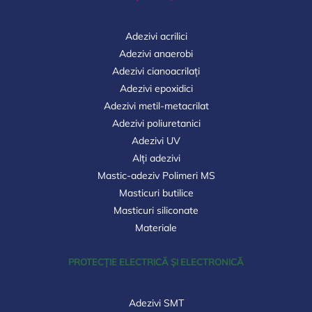
Adezivi acrilici
Adezivi anaerobi
Adezivi cianoacrilați
Adezivi epoxidici
Adezivi metil-metacrilat
Adezivi poliuretanici
Adezivi UV
Alți adezivi
Mastic-adeziv Polimeri MS
Masticuri butilice
Masticuri siliconate
Materiale
PROTECȚIE ELECTRICĂ ȘI ELECTRONICĂ
Adezivi SMT