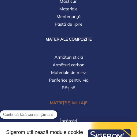
Masticuri
Materiale
Mentenanță
Pastă de lipire
MATERIALE COMPOZITE
Armături sticlă
Armături carbon
Materiale de miez
Periferice pentru vid
Rășină
MATRIȚE ȘI MULAJE
Încărcări
Materiale
Plăci de prelucrare