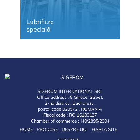
Lubrifiere
Li
specială
și
SIGEROM INTERNATIONAL SRL
Office address : 8 Ghiocei Street,
2-nd district , Bucharest ,
postal code 020572 , ROMANIA
Fiscal code : RO 16180137
Chamber of commerce : J40/2895/2004
HOME
PRODUSE
DESPRE NOI
HARTA SITE