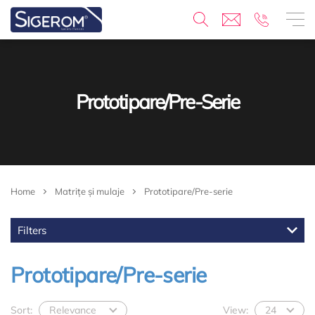
Prototipare/Pre-Serie
Home
Matrițe și mulaje
Prototipare/Pre-serie
Filters
Prototipare/Pre-serie
Sort:
Relevance
View:
24