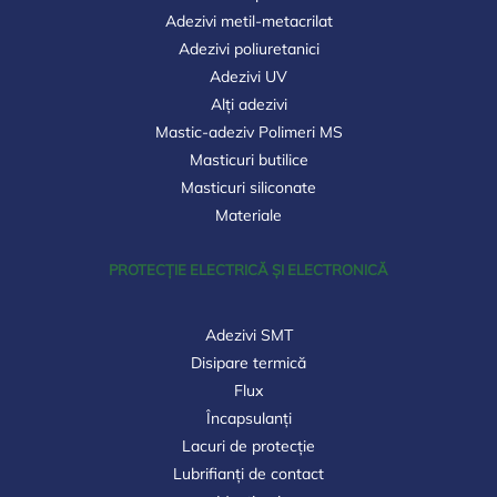
Adezivi metil-metacrilat
Adezivi poliuretanici
Adezivi UV
Alți adezivi
Mastic-adeziv Polimeri MS
Masticuri butilice
Masticuri siliconate
Materiale
PROTECȚIE ELECTRICĂ ȘI ELECTRONICĂ
Adezivi SMT
Disipare termică
Flux
Încapsulanți
Lacuri de protecție
Lubrifianți de contact