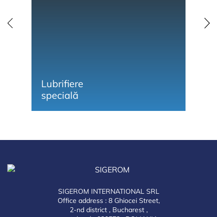
Lubrifiere
Li
specială
și
SIGEROM INTERNATIONAL SRL
Office address : 8 Ghiocei Street,
2-nd district , Bucharest ,