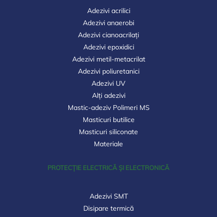
Adezivi acrilici
Adezivi anaerobi
Adezivi cianoacrilați
Adezivi epoxidici
Adezivi metil-metacrilat
Adezivi poliuretanici
Adezivi UV
Alți adezivi
Mastic-adeziv Polimeri MS
Masticuri butilice
Masticuri siliconate
Materiale
PROTECȚIE ELECTRICĂ ȘI ELECTRONICĂ
Adezivi SMT
Disipare termică