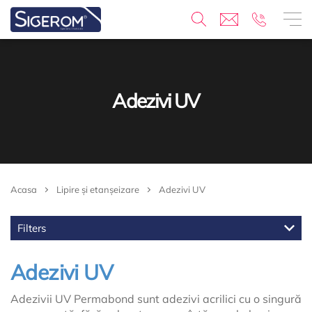
Adezivi UV
Acasa
Lipire și etanșeizare
Adezivi UV
Filters
Adezivi UV
Adezivii UV Permabond sunt adezivi acrilici cu o singură