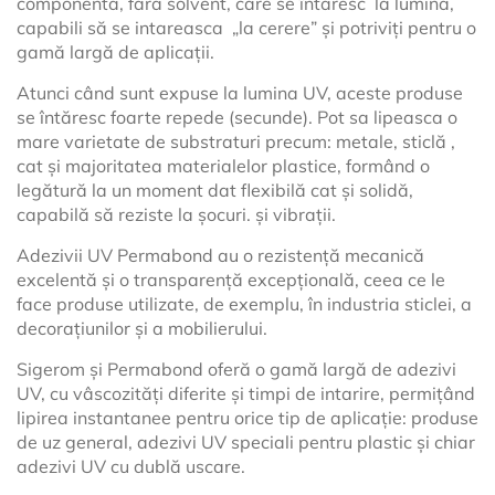
componentă, fără solvent, care se întăresc
la lumina,
capabili să se intareasca
„la cerere” și potriviți pentru o
gamă largă de aplicații.
Atunci când sunt expuse la lumina UV, aceste produse
se întăresc foarte repede (secunde). Pot sa lipeasca o
mare varietate de substraturi precum: metale, sticlă ,
cat și majoritatea materialelor plastice, formând o
legătură la un moment dat flexibilă cat și solidă,
capabilă să reziste la șocuri. și vibrații.
Adezivii UV Permabond au o rezistență mecanică
excelentă și o transparență excepțională, ceea ce le
face produse utilizate, de exemplu, în industria sticlei, a
decorațiunilor și a mobilierului.
Sigerom și Permabond oferă o gamă largă de adezivi
UV, cu vâscozități diferite și timpi de intarire, permițând
lipirea instantanee pentru orice tip de aplicație: produse
de uz general, adezivi UV speciali pentru plastic și chiar
adezivi UV cu dublă uscare.