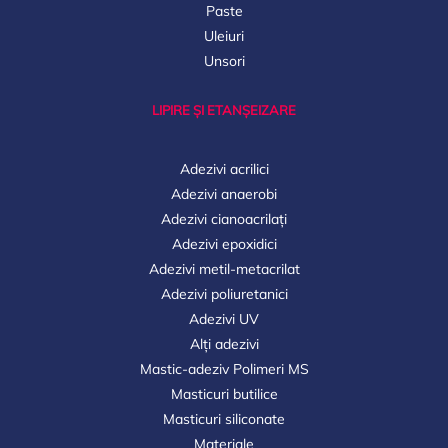
Paste
Uleiuri
Unsori
LIPIRE ȘI ETANȘEIZARE
Adezivi acrilici
Adezivi anaerobi
Adezivi cianoacrilați
Adezivi epoxidici
Adezivi metil-metacrilat
Adezivi poliuretanici
Adezivi UV
Alți adezivi
Mastic-adeziv Polimeri MS
Masticuri butilice
Masticuri siliconate
Materiale