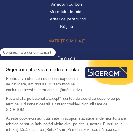
Armături carbon
Materiale de miez
Periferice pentru vid
Rășină
MATRIȚE ȘI MULAJE
Încărcări
Materiale
Plăci de prelucrare
Prototipare/Pre-serie
Rășină poliesterică
Rășini acrilice/Ipsos
Rășini epoxidice
Rășini poliuretanice
Silicon RTV pentru mulaj