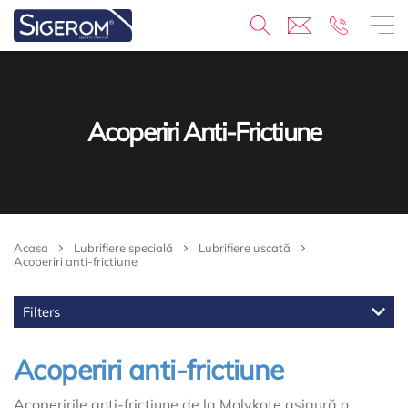
Acoperiri Anti-Frictiune
Acasa
Lubrifiere specială
Lubrifiere uscată
Acoperiri anti-frictiune
Filters
Acoperiri anti-frictiune
Acoperirile anti-frictiune de la Molykote asigură o