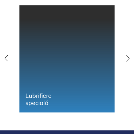
Lubrifiere
Li
specială
și