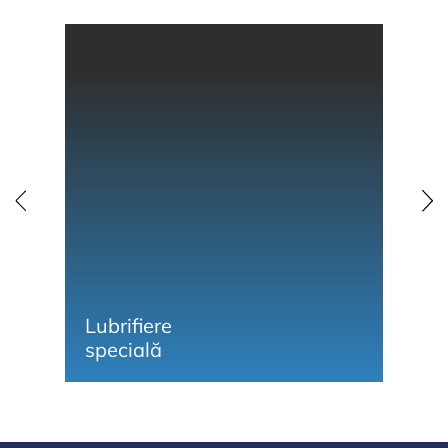
Lubrifiere
Li
specială
și