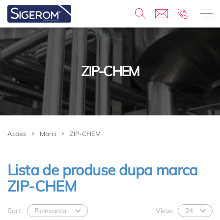
ZIP-CHEM
Acasa
Marci
ZIP-CHEM
Lista de produse dupa marca
ZIP-CHEM
Sort:
Relevanta
View:
24