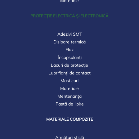
Materiale
PROTECȚIE ELECTRICĂ ȘI ELECTRONICĂ
Adezivi SMT
Disipare termică
Flux
Încapsulanți
Lacuri de protecție
Lubrifianți de contact
Masticuri
Materiale
Mentenanță
Pastă de lipire
MATERIALE COMPOZITE
Armături sticlă