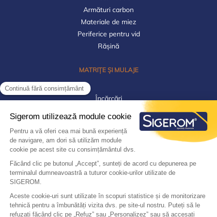
Armături carbon
Materiale de miez
Periferice pentru vid
Rășină
MATRIȚE ȘI MULAJE
Încărcări
Materiale
Plăci de prelucrare
Prototipare/Pre-serie
Rășină poliesterică
Rășini acrilice/Ipsos
Rășini epoxidice
Rășini poliuretanice
Silicon RTV pentru mulaj