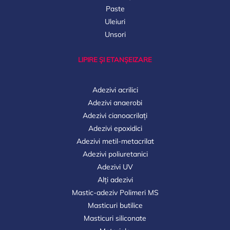
Paste
Uleiuri
Unsori
LIPIRE ȘI ETANȘEIZARE
Adezivi acrilici
Adezivi anaerobi
Adezivi cianoacrilați
Adezivi epoxidici
Adezivi metil-metacrilat
Adezivi poliuretanici
Adezivi UV
Alți adezivi
Mastic-adeziv Polimeri MS
Masticuri butilice
Masticuri siliconate